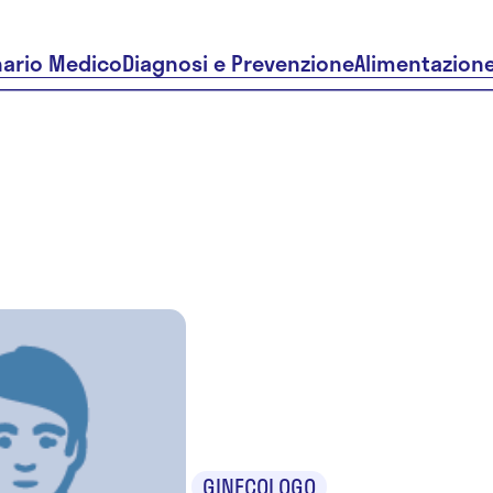
nario Medico
Diagnosi e Prevenzione
Alimentazion
Dr. Gabrie
Iagnemm
GINECOLOGO