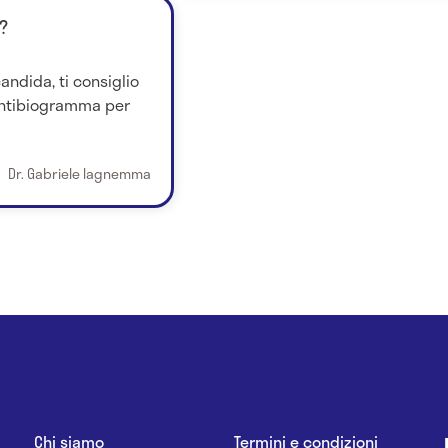
?
ndida, ti consiglio
antibiogramma per
Dr. Gabriele Iagnemma
Chi siamo
Termini e condizioni