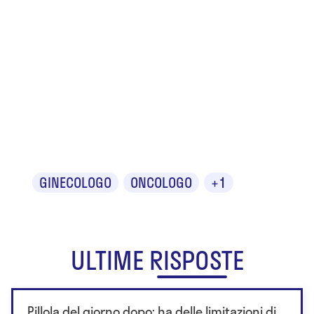
Dr.ssa
Giovanna
Scassellati
Sforzolini
GINECOLOGO
ONCOLOGO
+1
ULTIME RISPOSTE
Pillola del giorno dopo: ha delle limitazioni di