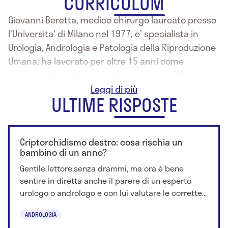
CURRICULUM
Giovanni Beretta, medico chirurgo laureato presso
l'Universita' di Milano nel 1977, e' specialista in
Urologia, Andrologia e Patologia della Riproduzione
Umana; ha lavorato per oltre 15 anni come
responsabile dell'Unita' di Andrologia dell'Ospedale
di Magenta / Milano con particolari interessi sulle
ULTIME RISPOSTE
problematiche sessuali e riproduttive nelle
persone affette da lesioni traumatiche a livello del
midollo spinale.
Criptorchidismo destro: cosa rischia un
Attualmente dirige le Unita' di Andrologia del
bambino di un anno?
Centro Medico Cerva a Milano, del Centro Italiano
Gentile lettore,senza drammi, ma ora è bene
Fertilita' e Sessualita'-Demetra di Firenze e del
sentire in diretta anche il parere di un esperto
Centro Riproduzione Art Umana-CRAU di Roma, fra
urologo o andrologo e con lui valutare le corrette...
le prime strutture private in Italia ad occuparsi
delle problematiche sessuali e riproduttive
ANDROLOGIA
maschili.