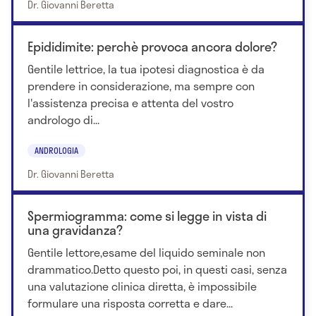
Dr. Giovanni Beretta
Gia' Membro della Commissione Fertilita' e PMA per i
Rapporti Istituzionali e della Commissione per lo
Epididimite: perchè provoca ancora dolore?
Studio dell'Infertilita' di Coppia ed Azoospermia
Gentile lettrice, la tua ipotesi diagnostica è da
della Societa' Italiana di Andrologia (SIA) e'
prendere in considerazione, ma sempre con
attualmente, sempre per la SIA, Membro della
l'assistenza precisa e attenta del vostro
Commissione per il censimento e la certificazione
andrologo di...
degli iscritti che svolgono la loro attività
professionale in ambito riproduttivo (Road Map
ANDROLOGIA
Commission). Giovanni Beretta annovera inoltre
Dr. Giovanni Beretta
una casistica ed una esperienza chirurgica
nell'ambito del trattamento delle problematiche
Spermiogramma: come si legge in vista di
sessuali maschili (protesi peniene, chirurgia
una gravidanza?
plastica di corpi cavernosi) e nelle terapie delle
Gentile lettore,esame del liquido seminale non
disfunzioni riproduttive (ricostruzione delle vie
drammatico.Detto questo poi, in questi casi, senza
seminali, recupero spermatozoi dai testicoli).
una valutazione clinica diretta, è impossibile
Consulente di riviste e periodici di divulgazione
formulare una risposta corretta e dare...