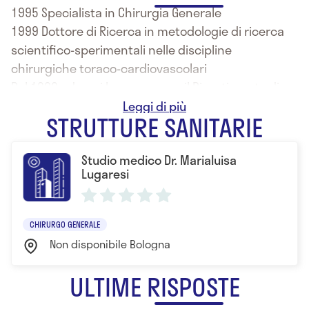
1995 Specialista in Chirurgia Generale
1999 Dottore di Ricerca in metodologie di ricerca
scientifico-sperimentali nelle discipline
chirurgiche toraco-cardiovascolari
Dal 1999 ad oggi lavora presso il Dipartimento di
Chirurgia Generale e dei Trapianti d’Organo
STRUTTURE SANITARIE
dell’Università di Bologna - GVM Care and Research
Maria Cecilia Hospital.
Studio medico Dr. Marialuisa
Lugaresi
CHIRURGO GENERALE
Non disponibile Bologna
ULTIME RISPOSTE