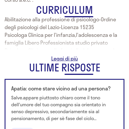
CURRICULUM
Abilitazione alla professione di psicologo-Ordine
degli psicologi del Lazio-Licenza 15235
Psicologa Clinica per l'infanzia,l'adolescenza e la
famiglia Libero Professionista studio privato
Psicologa Clinica per l'infanzia,l'adolescenza e la
famiglia c/o Ospedale Pediatrico Bambino Gesù
ULTIME RISPOSTE
Tutor d'aula c/o "Il Piccolo Principe"Soc. Coop.
Sociale ONLUS
Coordinatrice Territoriale c/o"Il Piccolo Principe"
Apatia: come stare vicino ad una persona?
Soc. Coop. Sociale ONLUS per servizio Tagesmutter
Docente esperto Terza Area c/o Istituto Superiore
Salve.appare piuttosto chiaro come il tono
"A.Diaz"
dell'umore del tuo compagno sia orientato in
senso depressivo, secondariamente sia al
Tutor d'aula c/o Service Lazio 2000
pensionamento, di per sè fase del ciclo...
Psicologa Ail-associazione italiana contro le
leucemie-linfomi e mieloma