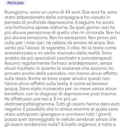
PSICOLOGIA
Buongiorno, sono un uomo di 44 anni. Due anni fa, sono
stato abbandonato dalla compagna e ho vissuto in
periodo di profonda depressione. A seguire, ho avuto
una fortissima apnea notturna. Da quel giorno, non ho
più alcuna percezione di quello che mi circonda. Non ho
più alcuna emozione. Non ho sensazioni. Non provo più
nulla per i miei cari, nè rabbia nè amore nè ansia. Non
sento più l'alcool, le sigarette, il cibo. Ho la testa come
anestetizzata e mi sento staccato dalla realtà. Sono
andato da più specialisti psichiatri e psicoterapeuti.
Assumo regolarmente farmaci antidepressivi, senza
alcun risultato, in quanto le sostanze che assumo, ho
provato anche della cannabis, non hanno alcun effetto
sulla testa. Anche se bevo super alcolici questi non
hanno alcun effetto sulla testa, é come se bevessi
acqua. Sono stato ricoverato per un mese senza alcun
beneficio, con la diagnosi di depressione post trauma.
Ho effettuato una tac e 3 rm più un
elettroencefalogramma. Tutti gli esami hanno dato esiti
negativi. È possibile che lo stress enorme al quale sono
stato sottoposto (piangevo e vomitavo tutti i giorni)
possa aver danneggiato le cellule cerebrali senza che
gli esami evidenzino nulla? A livello organico, è tutto a