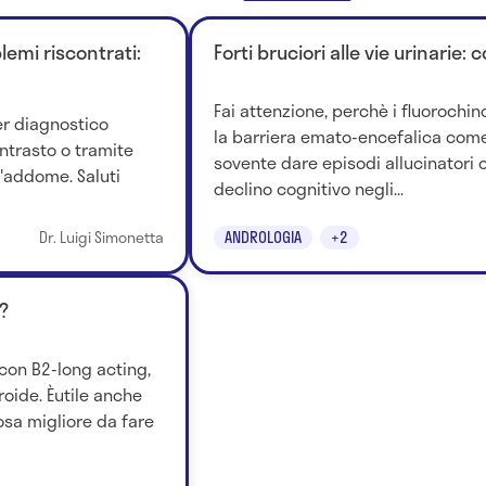
emi riscontrati:
Forti bruciori alle vie urinarie:
Fai attenzione, perchè i fluorochi
er diagnostico
la barriera emato-encefalica come
ntrasto o tramite
sovente dare episodi allucinatori o
'addome. Saluti
declino cognitivo negli...
Dr. Luigi Simonetta
ANDROLOGIA
+2
?
 con B2-long acting,
oide. Èutile anche
cosa migliore da fare