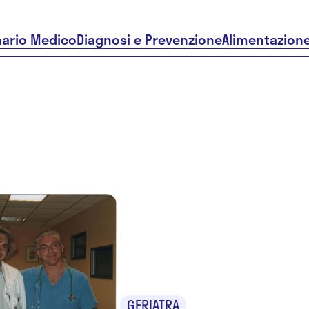
nario Medico
Diagnosi e Prevenzione
Alimentazion
Dr. Luigi
Simonett
GERIATRA