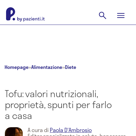
Homepage
»
Alimentazione
»
Diete
Tofu: valori nutrizionali,
proprietà, spunti per farlo
a casa
A cura di
Paola D'Ambrosio