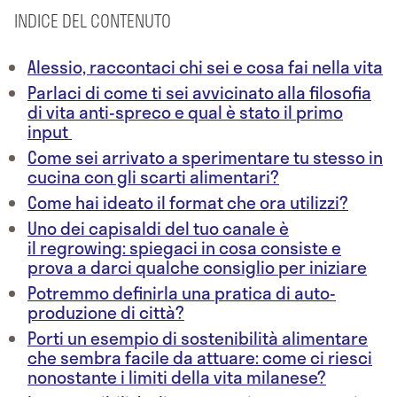
INDICE DEL CONTENUTO
Alessio, raccontaci chi sei e cosa fai nella vita
Parlaci di come ti sei avvicinato alla filosofia
di vita anti-spreco e qual è stato il primo
input
Come sei arrivato a sperimentare tu stesso in
cucina con gli scarti alimentari?
Come hai ideato il format che ora utilizzi?
Uno dei capisaldi del tuo canale è
il regrowing: spiegaci in cosa consiste e
prova a darci qualche consiglio per iniziare
Potremmo definirla una pratica di auto-
produzione di città?
Porti un esempio di sostenibilità alimentare
che sembra facile da attuare: come ci riesci
nonostante i limiti della vita milanese?