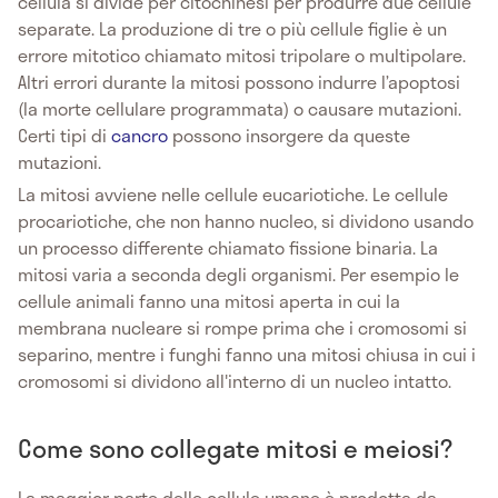
cellula si divide per citochinesi per produrre due cellule
separate. La produzione di tre o più cellule figlie è un
errore mitotico chiamato mitosi tripolare o multipolare.
Altri errori durante la mitosi possono indurre l’apoptosi
(la morte cellulare programmata) o causare mutazioni.
Certi tipi di
cancro
possono insorgere da queste
mutazioni.
La mitosi avviene nelle cellule eucariotiche. Le cellule
procariotiche, che non hanno nucleo, si dividono usando
un processo differente chiamato fissione binaria. La
mitosi varia a seconda degli organismi. Per esempio le
cellule animali fanno una mitosi aperta in cui la
membrana nucleare si rompe prima che i cromosomi si
separino, mentre i funghi fanno una mitosi chiusa in cui i
cromosomi si dividono all'interno di un nucleo intatto.
Come sono collegate mitosi e meiosi?
La maggior parte delle cellule umane è prodotta da