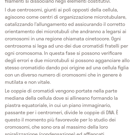
filamenti si dissociano negli elementi costitutivi.
I due centrosomi, giunti ai poli opposti della cellula,
agiscono come centri di organizzazione microtubulare,
catalizzando l'allungamento ed assicurando il corretto
orientamento dei microtubuli che andranno a legarsi ai
cromosomi in una regione chiamata cinetocore. Ogni
centrosoma si lega ad uno dei due cromatidi fratelli per
ogni cromosoma. In questa fase si possono verificare
degli errori e due microtubuli si possono agganciare allo
stesso cromatidio dando poi origine ad una cellula figlia
con un diverso numero di cromosomi che in genere è
mutilata e non vitale.
Le coppie di cromatidi vengono portate nella parte
mediana della cellula dove si allineano formando la
piastra equatoriale, in cui un piano immaginario,
passante per i centromeri, divide le coppie di DNA. È
questo il momento più favorevole per lo studio dei
cromosomi, che sono ora al massimo della loro
spiralizzazione (condensazione) ed affiancati