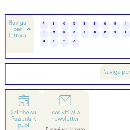
Naviga
A
B
C
D
E
F
G
H
I
per
L
M
N
O
P
Q
R
S
T
lettera
W
X
Y
Z
Naviga pe
Sai che su
Iscriviti alla
Pazienti.it
newsletter
puoi
Rimani aggiornato