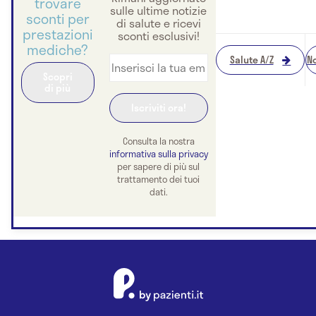
trovare
sulle ultime notizie
sconti per
di salute e ricevi
prestazioni
sconti esclusivi!
mediche?
Salute A/Z
No
Scopri
di più
Consulta la nostra
informativa sulla privacy
per sapere di più sul
trattamento dei tuoi
dati.