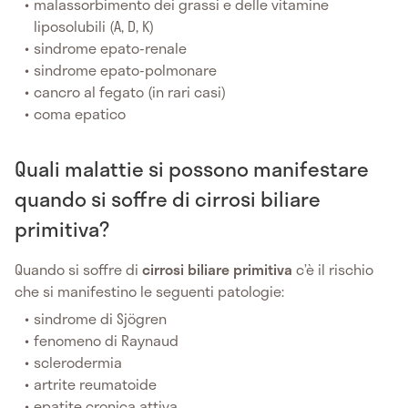
malassorbimento dei grassi e delle vitamine
liposolubili (A, D, K)
sindrome epato-renale
sindrome epato-polmonare
cancro al fegato (in rari casi)
coma epatico
Quali malattie si possono manifestare
quando si soffre di cirrosi biliare
primitiva?
Quando si soffre di
cirrosi biliare primitiva
c’è il rischio
che si manifestino le seguenti patologie:
sindrome di Sjögren
fenomeno di Raynaud
sclerodermia
artrite reumatoide
epatite cronica attiva