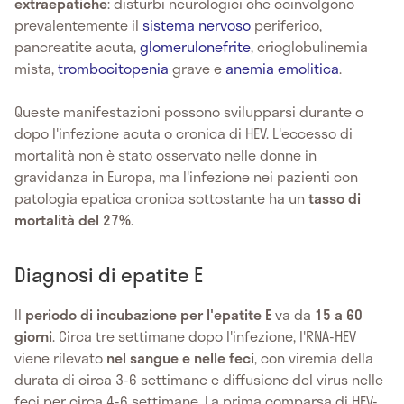
extraepatiche
: disturbi neurologici che coinvolgono
prevalentemente il
sistema nervoso
periferico,
pancreatite acuta,
glomerulonefrite
, crioglobulinemia
mista,
trombocitopenia
grave e
anemia emolitica
.
Queste manifestazioni possono svilupparsi durante o
dopo l'infezione acuta o cronica di HEV. L'eccesso di
mortalità non è stato osservato nelle donne in
gravidanza in Europa, ma l'infezione nei pazienti con
patologia epatica cronica sottostante ha un
tasso di
mortalità del 27%
.
Diagnosi di epatite E
Il
periodo di incubazione per l'epatite E
va da
15 a 60
giorni
. Circa tre settimane dopo l'infezione, l'RNA-HEV
viene rilevato
nel sangue e nelle feci
, con viremia della
durata di circa 3-6 settimane e diffusione del virus nelle
feci per circa 4-6 settimane. La prima comparsa di HEV-