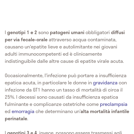
I
genotipi 1 e 2
sono
patogeni umani
obbligatori
diffusi
per via fecale-orale
attraverso acqua contaminata,
causano un'epatite lieve e autolimitante nei giovani
adulti immunocompetenti ed è clinicamente
indistinguibile dalle altre cause di epatite virale acuta.
Occasionalmente, l'infezione può portare a insufficienza
epatica acuta, in particolare le donne in
gravidanza
con
infezione da GT1 hanno un tasso di mortalità di circa il
25%. I decessi sono causati da insufficienza epatica
fulminante e complicanze ostetriche come
preclampsia
ed
emorragia
che determinano un'
alta mortalità infantile
perinatale
.
I
genotipi 3 e 4
, invece,
possono essere trasmessi agli