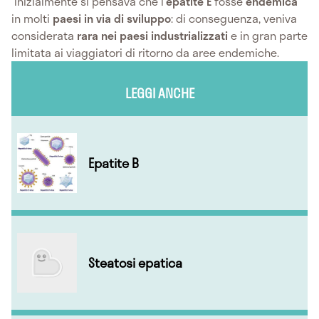
Inizialmente si pensava che l'
epatite E
fosse
endemica
in molti
paesi in via di sviluppo
: di conseguenza, veniva
considerata
rara nei paesi industrializzati
e in gran parte
limitata ai viaggiatori di ritorno da aree endemiche.
LEGGI ANCHE
Epatite B
Steatosi epatica