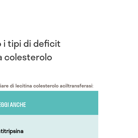
i tipi di deficit
na colesterolo
iare di lecitina colesterolo aciltransferasi
:
EGGI ANCHE
ntitripsina