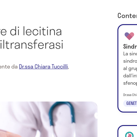
Conten
e di lecitina
iltransferasi
Sind
La sin
sindr
mente da
Dr.ssa Chiara Tuccilli
,
al gru
dall’i
sfenop
Dr.ssa Chi
GENET