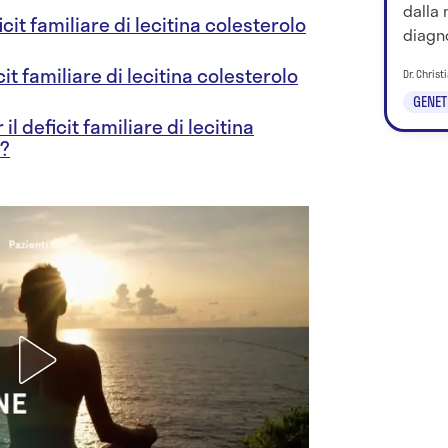
dalla 
icit familiare di lecitina colesterolo
diagno
it familiare di lecitina colesterolo
Dr. Chris
GENET
il deficit familiare di lecitina
i?