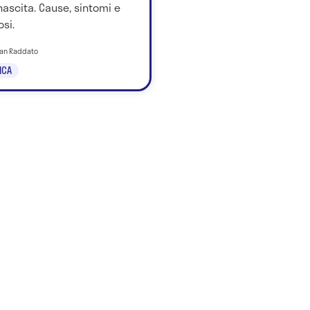
nascita. Cause, sintomi e
si.
tian Raddato
ICA