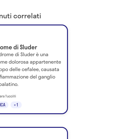
uti correlati
rome di Sluder
drome di Sluder è una
ome dolorosa appartenente
ppo delle cefalee, causata
nfiammazione del ganglio
alatino.
ara Tuccilli
ICA
+1