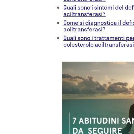
Quali sono i sintomi del def
aciltransferasi?
Come si diagnostica il defic
aciltransferasi?
Quali sono i trattamenti per 
colesterolo aciltransferas