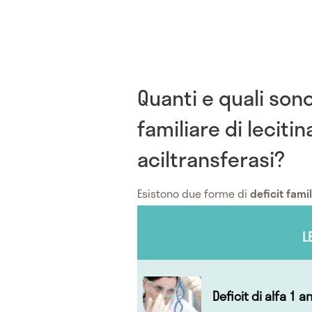
Quanti e quali sono 
familiare di leciti
aciltransferasi?
Esistono due forme di
deficit famil
L
Deficit di alfa 1 a