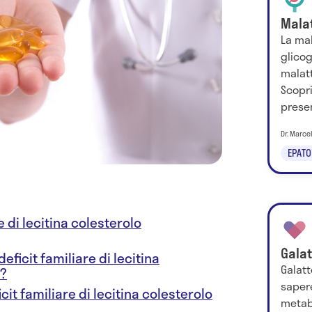
Mala
La mal
glicog
malatt
Scopri
presen
Dr. Marce
EPATO
e di lecitina colesterolo
Gala
 deficit familiare di lecitina
Galat
i?
saper
cit familiare di lecitina colesterolo
metabo