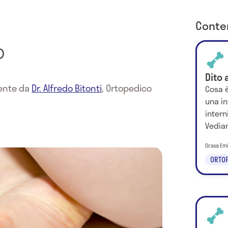
Conten
o
Dito 
mente da
Dr. Alfredo Bitonti
,
Ortopedico
Cosa è
una i
intern
Vedia
Dr.ssa Em
ORTOP