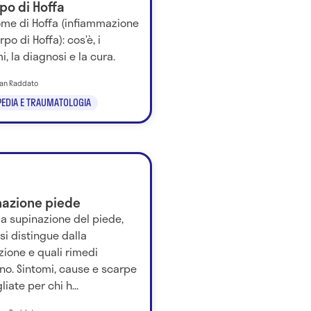
rpo di Hoffa
ome di Hoffa (infiammazione
rpo di Hoffa): cos’è, i
i, la diagnosi e la cura.
tian Raddato
EDIA E TRAUMATOLOGIA
nazione piede
la supinazione del piede,
i distingue dalla
ione e quali rimedi
no. Sintomi, cause e scarpe
liate per chi h...