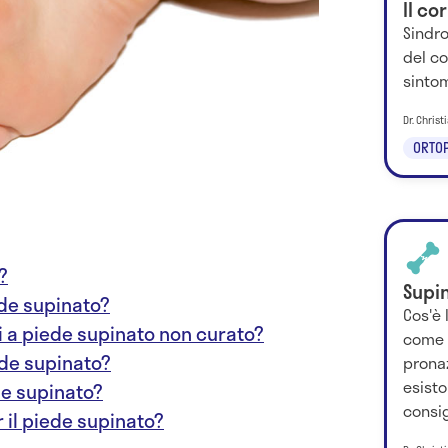
Il co
Sindr
del co
sintom
Dr. Chris
ORTOP
?
Supi
ede supinato?
Cos'è 
ti a piede supinato non curato?
come s
ede supinato?
pronaz
esisto
de supinato?
consig
r il piede supinato?