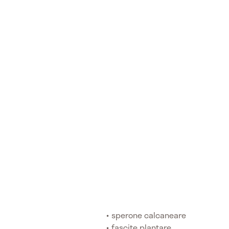
sperone calcaneare
fascite plantare