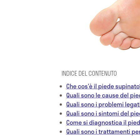
INDICE DEL CONTENUTO
Che cos'è il piede supinato
Quali sono le cause del pi
Quali sono i problemi lega
Quali sono i sintomi del pi
Come si diagnostica il pie
Quali sono i trattamenti pe