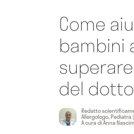
Come aiut
bambini 
superare
del dott
Redatto scientifica
Allergologo, Pediatra
|
A cura di Anna Nasci