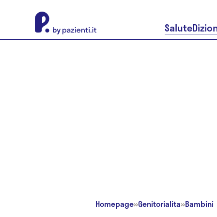
About Pazienti.it
Salute
Dizio
Homepage
»
Genitorialita
»
Bambini