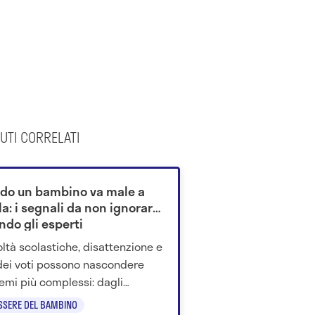
UTI CORRELATI
do un bambino va male a
a: i segnali da non ignorare
ndo gli esperti
coltà scolastiche, disattenzione e
dei voti possono nascondere
emi più complessi: dagli
alisti arrivano consigli per
SSERE DEL BAMBINO