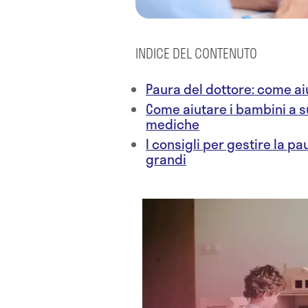
INDICE DEL CONTENUTO
Paura del dottore: come ai
Come aiutare i bambini a s
mediche
I consigli per gestire la p
grandi