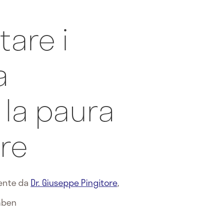
are i
a
 la paura
ore
mente da
Dr. Giuseppe Pingitore
,
mben