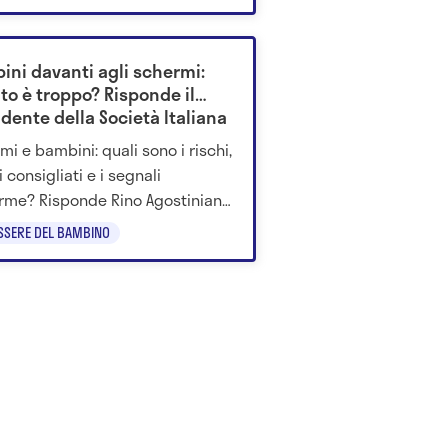
venire in tempo.
ini davanti agli schermi:
to è troppo? Risponde il
dente della Società Italiana
diatria
mi e bambini: quali sono i rischi,
ti consigliati e i segnali
arme? Risponde Rino Agostiniani,
dente della SIP.
SSERE DEL BAMBINO