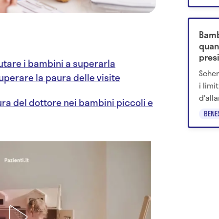
inter
Bamb
quan
presi
utare i bambini a superarla
di Pe
Scher
uperare la paura delle visite
i limi
d'all
aura del dottore nei bambini piccoli e
presi
BENE