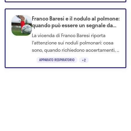
possibile fonte di esposizione e hanno
avviato bonifiche mirate.
Franco Baresi e il nodulo al polmone:
quando può essere un segnale da
non sottovalutare
La vicenda di Franco Baresi riporta
l'attenzione sui noduli polmonari: cosa
sono, quando richiedono accertamenti, i
sintomi da non ignorare e chi è più a
APPARATO RESPIRATORIO
+2
rischio.