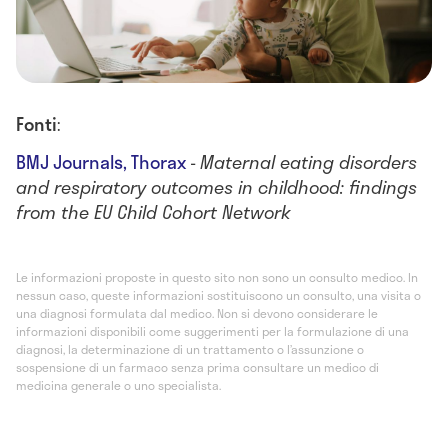
Fonti
:
BMJ Journals, Thorax
-
Maternal eating disorders
and respiratory outcomes in childhood: findings
from the EU Child Cohort Network
Le informazioni proposte in questo sito non sono un consulto medico. In
nessun caso, queste informazioni sostituiscono un consulto, una visita o
una diagnosi formulata dal medico. Non si devono considerare le
informazioni disponibili come suggerimenti per la formulazione di una
diagnosi, la determinazione di un trattamento o l’assunzione o
sospensione di un farmaco senza prima consultare un medico di
medicina generale o uno specialista.