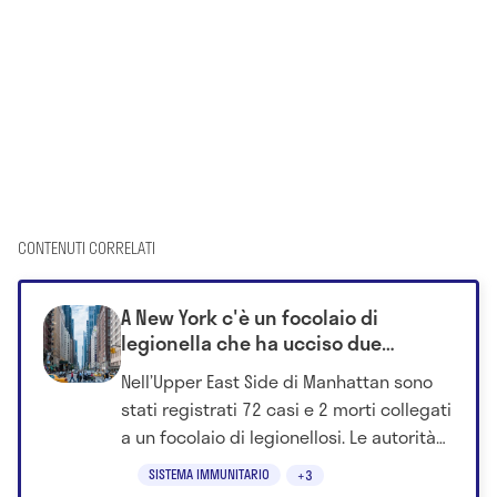
CONTENUTI CORRELATI
A New York c'è un focolaio di
legionella che ha ucciso due
persone: ecco cos'è e come si
Nell’Upper East Side di Manhattan sono
trasmette
stati registrati 72 casi e 2 morti collegati
a un focolaio di legionellosi. Le autorità
sanitarie indicano le torri di
SISTEMA IMMUNITARIO
+3
raffreddamento degli edifici come