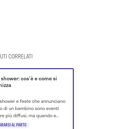
UTI CORRELATI
 shower: cos'è e come si
nizza
shower e feste che annunciano
ivo di un bambino sono eventi
e più diffusi, ma quando e
si organizzano? Ecco quello
ARARSI AL PARTO