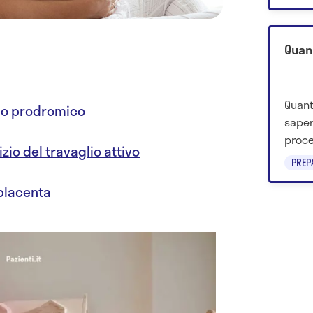
che c
Quan
Quant
e o prodromico
saper
proce
izio del travaglio attivo
all'in
PREP
e pos
 placenta