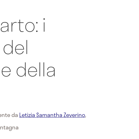
arto: i
del
 e della
mente da
Letizia Samantha Zeverino
,
Montagna