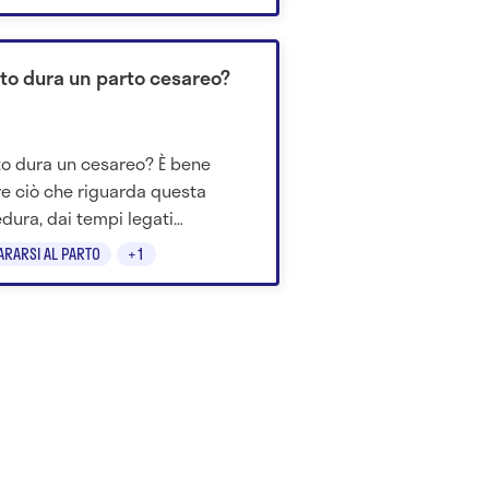
'è da sapere.
to dura un parto cesareo?
o dura un cesareo? È bene
e ciò che riguarda questa
dura, dai tempi legati
tervento a quelli richiesti dal pre
ARARSI AL PARTO
+1
t parto cesareo.