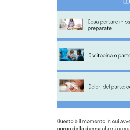
LE
Cosa portare in os
preparate
Ossitocina e parto
Dolori del parto: 
Questo è il momento in cui avv
corpo della donna
che si prepa