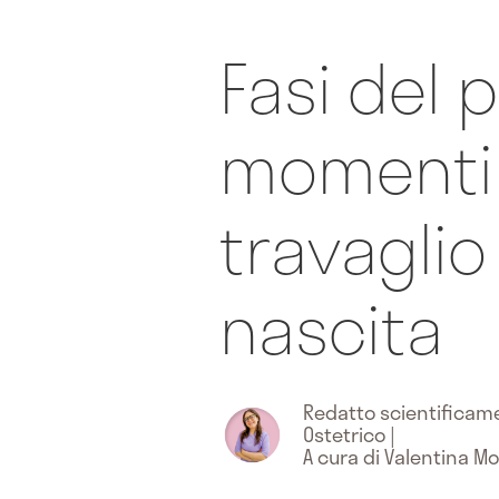
Fasi del p
momenti 
travaglio
nascita
Redatto scientifica
Ostetrico
|
A cura di Valentina 