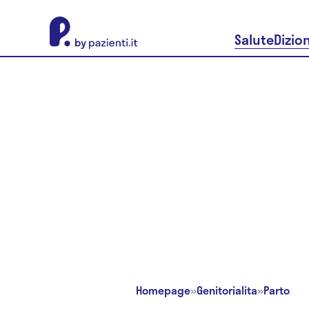
About Pazienti.it
Salute
Dizio
Homepage
»
Genitorialita
»
Parto