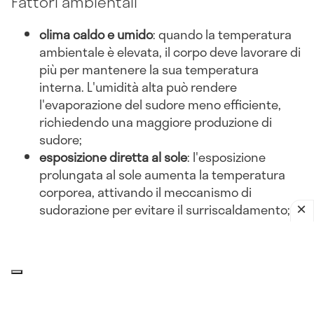
Fattori ambientali
clima caldo e umido
: quando la temperatura
ambientale è elevata, il corpo deve lavorare di
più per mantenere la sua temperatura
interna. L'umidità alta può rendere
l'evaporazione del sudore meno efficiente,
richiedendo una maggiore produzione di
sudore;
esposizione diretta al sole
: l'esposizione
prolungata al sole aumenta la temperatura
corporea, attivando il meccanismo di
sudorazione per evitare il surriscaldamento;
abbigliamento inadeguato
: indossare abiti
pesanti o non traspiranti può ostacolare la
dissipazione del calore, portando a una
maggiore sudorazione.
Attività fisica