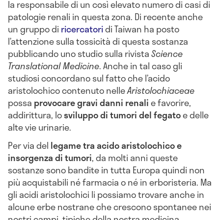
la responsabile di un così elevato numero di casi di
patologie renali in questa zona. Di recente anche
un gruppo di
ricercatori
di Taiwan ha posto
l’attenzione sulla tossicità di questa sostanza
pubblicando uno studio sulla rivista
Science
Translational Medicine
. Anche in tal caso gli
studiosi concordano sul fatto che l’acido
aristolochico contenuto nelle
Aristolochiaceae
possa
provocare gravi danni renali
e favorire,
addirittura, lo
sviluppo di tumori del fegato
e delle
alte vie urinarie.
Per via del
legame tra acido aristolochico e
insorgenza di tumori
, da molti anni queste
sostanze sono bandite in tutta Europa quindi non
più acquistabili né farmacia o né in erboristeria. Ma
gli acidi aristolochici li possiamo trovare anche in
alcune erbe nostrane che crescono spontanee nei
nostri campi, tipiche della nostra medicina