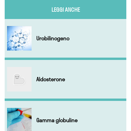
LEGGI ANCHE
Urobilinogeno
Aldosterone
Gamma globuline