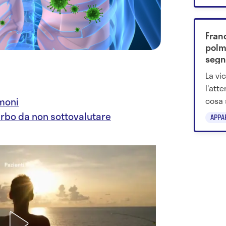
2025. 
prote
Franc
polm
segn
La vi
l'att
cosa 
lmoni
accer
urbo da non sottovalutare
APPA
ignora