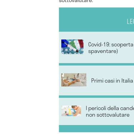
LE
Covid-19: scoperta 
spaventare)
Primi casi in Itali
I pericoli della can
non sottovalutare