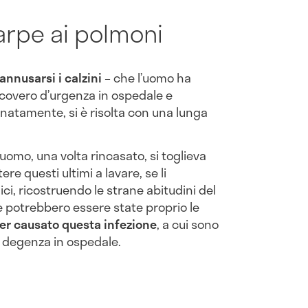
carpe ai polmoni
annusarsi i calzini
– che l’uomo ha
covero d’urgenza in ospedale e
natamente, si è risolta con una lunga
 l’uomo, una volta rincasato, si toglieva
re questi ultimi a lavare, se li
ci, ricostruendo le strane abitudini del
 potrebbero essere state proprio le
ver causato questa infezione
, a cui sono
a degenza in ospedale.