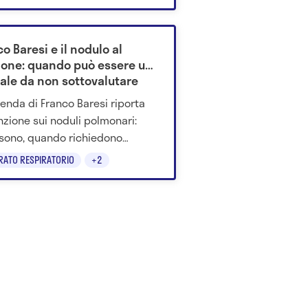
I dati e i consigli per
ggersi.
o Baresi e il nodulo al
one: quando può essere un
ale da non sottovalutare
cenda di Franco Baresi riporta
enzione sui noduli polmonari:
sono, quando richiedono
tamenti, i sintomi da non
RATO RESPIRATORIO
+2
re e chi è più a rischio.