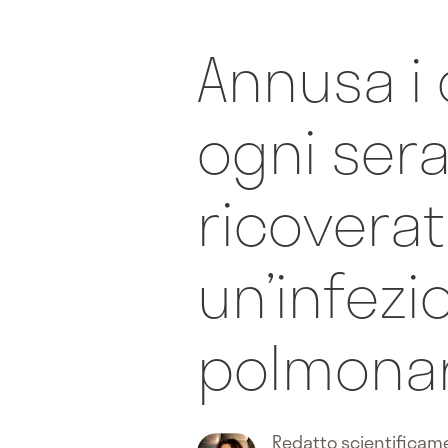
Annusa i 
ogni sera
ricovera
un’infezi
polmona
Redatto scientifica