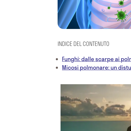
INDICE DEL CONTENUTO
Funghi: dalle scarpe ai po
Micosi polmonare: un dist