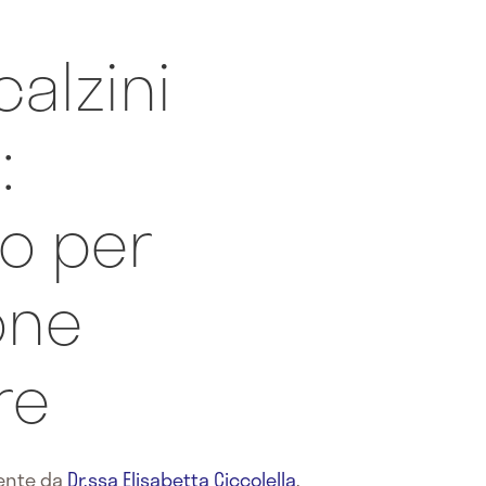
calzini
:
to per
one
re
mente da
Dr.ssa Elisabetta Ciccolella
,