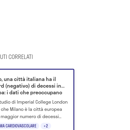
UTI CORRELATI
, una città italiana ha il
d (negativo) di decessi in
pa: i dati che preoccupano
sperti
tudio di Imperial College London
a che Milano è la città europea
l maggior numero di decessi
buiti al caldo estremo dell'estate
EMA CARDIOVASCOLARE
+2