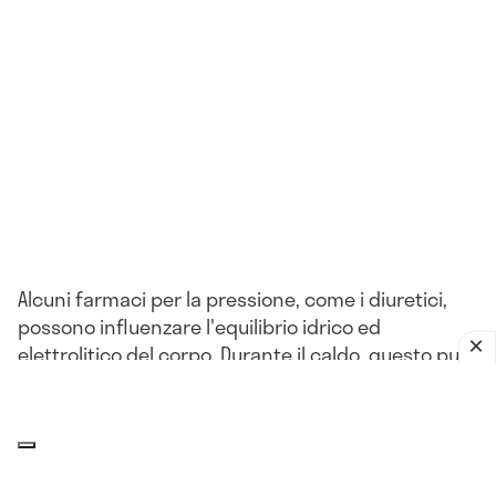
Alcuni farmaci per la pressione, come i diuretici,
possono influenzare l'equilibrio idrico ed
elettrolitico del corpo. Durante il caldo, questo può
portare a problemi come la disidratazione o
l'ipotensione.
L'impatto del clima sulla pressione