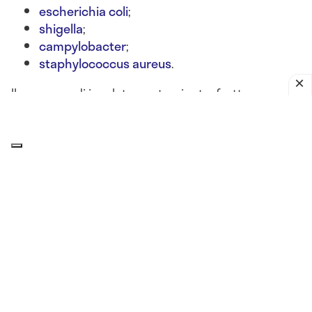
escherichia coli
;
shigella
;
campylobacter
;
staphylococcus aureus
.
Il consumo di insalate contaminate, frutta non
lavata, latticini lasciati fuori frigo o alimenti crudi
può portare a
gastroenteriti batteriche acute
, con
sintomi come
nausea, diarrea, vomito, crampi
addominali e febbre
.