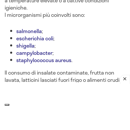
a temperature elevate o a cattive condizioni
igieniche.
I microrganismi più coinvolti sono:
salmonella
;
escherichia coli
;
shigella
;
campylobacter
;
staphylococcus aureus
.
Il consumo di insalate contaminate, frutta non
lavata, latticini lasciati fuori frigo o alimenti crudi
può portare a
gastroenteriti batteriche acute
, con
sintomi come
nausea, diarrea, vomito, crampi
addominali e febbre
.