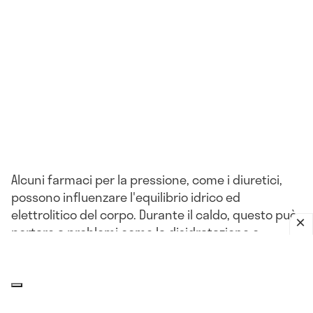
Alcuni farmaci per la pressione, come i diuretici,
possono influenzare l'equilibrio idrico ed
elettrolitico del corpo. Durante il caldo, questo può
portare a problemi come la disidratazione o
l'ipotensione.
L'impatto del clima sulla pressione
arteriosa: che relazione c'è?