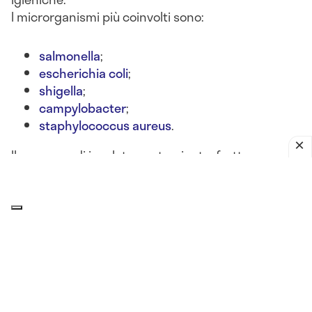
I microrganismi più coinvolti sono:
salmonella
;
escherichia coli
;
shigella
;
campylobacter
;
staphylococcus aureus
.
Il consumo di insalate contaminate, frutta non
lavata, latticini lasciati fuori frigo o alimenti crudi
può portare a
gastroenteriti batteriche acute
, con
sintomi come
nausea, diarrea, vomito, crampi
addominali e febbre
.