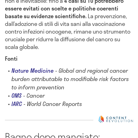
non è inevitabile: fino a
4 casi su 10
potrebbero
essere evitati con scelte e politiche coerenti
basate su evidenze scientifiche.
La prevenzione,
dall’adozione di stili di vita sani alla vaccinazione
contro infezioni oncogene, rimane uno strumento
cruciale per ridurre la diffusione del cancro su
scala globale.
Fonti
Nature Medicine
- Global and regional cancer
burden attributable to modifiable risk factors
to inform prevention
OMS
-
Cancer
IARC
- World Cancer Reports
Bagno dopo mangiato: