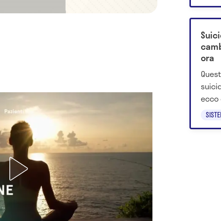
nuovo
Suici
camb
ora
Quest
suici
ecco 
discip
SIST