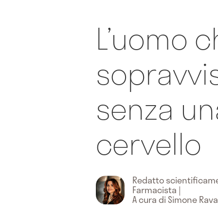
L’uomo c
sopravvi
senza un
cervello
Redatto scientifica
Farmacista
|
A cura di Simone Rava