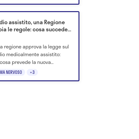
 studio.
dio assistito, una Regione
ia le regole: cosa succede
a regione approva la legge sul
dio medicalmente assistito:
cosa prevede la nuova
lina regionale sul fine vita.
EMA NERVOSO
+3