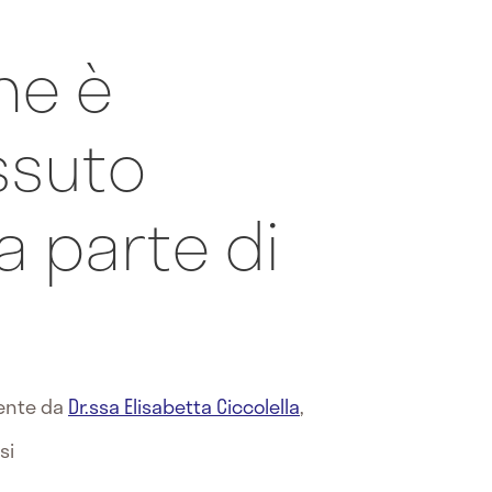
he è
ssuto
a parte di
mente da
Dr.ssa Elisabetta Ciccolella
,
si