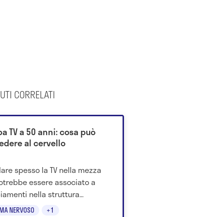
UTI CORRELATI
pa TV a 50 anni: cosa può
edere al cervello
are spesso la TV nella mezza
otrebbe essere associato a
amenti nella struttura
rale anni dopo, secondo un
EMA NERVOSO
+1