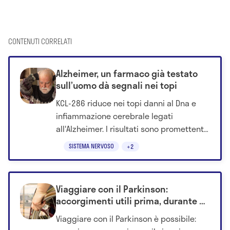
CONTENUTI CORRELATI
Alzheimer, un farmaco già testato
sull’uomo dà segnali nei topi
KCL-286 riduce nei topi danni al Dna e
infiammazione cerebrale legati
all'Alzheimer. I risultati sono promettenti,
ma non è ancora una terapia approvata.
SISTEMA NERVOSO
+2
Viaggiare con il Parkinson:
accorgimenti utili prima, durante e
dopo il viaggio
Viaggiare con il Parkinson è possibile: