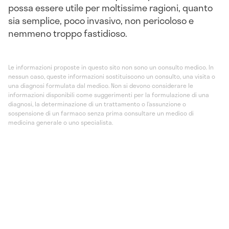
possa essere utile per moltissime ragioni, quanto
sia semplice, poco invasivo, non pericoloso e
nemmeno troppo fastidioso.
Le informazioni proposte in questo sito non sono un consulto medico. In
nessun caso, queste informazioni sostituiscono un consulto, una visita o
una diagnosi formulata dal medico. Non si devono considerare le
informazioni disponibili come suggerimenti per la formulazione di una
diagnosi, la determinazione di un trattamento o l’assunzione o
sospensione di un farmaco senza prima consultare un medico di
medicina generale o uno specialista.