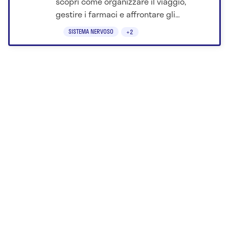
scopri come organizzare il viaggio,
gestire i farmaci e affrontare gli
spostamenti in sicurezza.
SISTEMA NERVOSO
+2