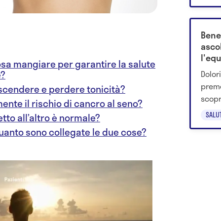
allea
in ma
abbia
Bene
ascol
l'equ
osa mangiare per garantire la salute
Dolor
e?
preme
 scendere e perdere tonicità?
scopr
ente il rischio di cancro al seno?
migli
SALU
tto all’altro è normale?
quanto sono collegate le due cose?