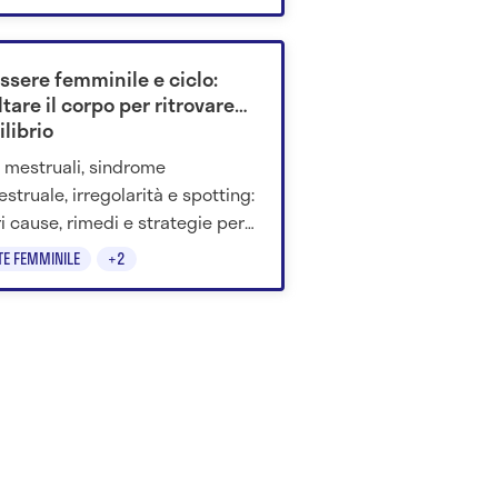
ti per passare questo momento
ggiore serenità ed equilibrio. Ne
mo parlato con l'esperta.
ssere femminile e ciclo:
tare il corpo per ritrovare
ilibrio
i mestruali, sindrome
struale, irregolarità e spotting:
i cause, rimedi e strategie per
orare il benessere femminile.
TE FEMMINILE
+2