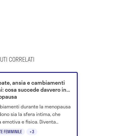
UTI CORRELATI
ate, ansia e cambiamenti
mi: cosa succede davvero in
opausa
biamenti durante la menopausa
dono sia la sfera intima, che
a emotiva e fisica. Diventa
mentale sapere quali sono gli
TE FEMMINILE
+3