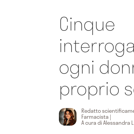
Cinque
interroga
ogni don
proprio 
Redatto scientifica
Farmacista
|
A cura di Alessandra 