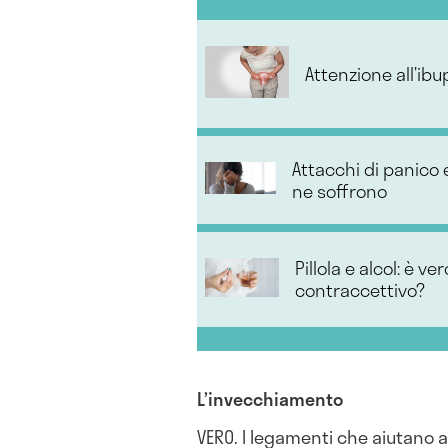
Attenzione all’ib
Attacchi di panico 
ne soffrono
Pillola e alcol: è v
contraccettivo?
L’invecchiamento
VERO. I legamenti che aiutano a