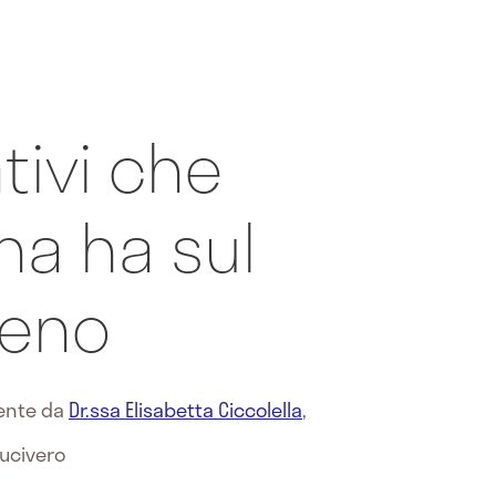
tivi che
na ha sul
seno
mente da
Dr.ssa Elisabetta Ciccolella
,
Lucivero