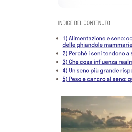
INDICE DEL CONTENUTO
1) Alimentazione e seno: c
delle ghiandole mammari
2) Perché i seni tendono a
3) Che cosa influenza realm
4) Un seno più grande rispe
5) Peso e cancro al seno: 