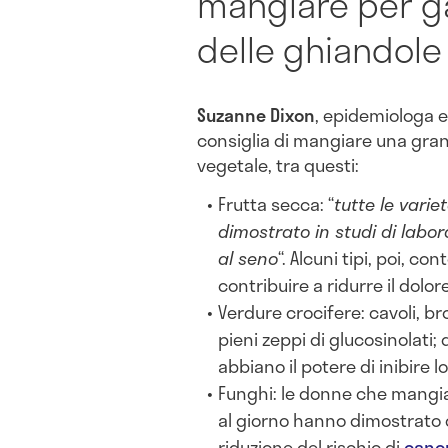
mangiare per ga
delle ghiandol
Suzanne
Dixon
, epidemiologa e
consiglia di mangiare una grand
vegetale, tra questi:
Frutta secca: “
tutte le varie
dimostrato in studi di labora
al seno
“. Alcuni tipi, poi, 
contribuire a ridurre il dolor
Verdure crocifere: cavoli, bro
pieni zeppi di glucosinolat
abbiano il potere di inibire l
Funghi: le donne che mangia
al giorno hanno dimostrato 
riduzione del rischio di
cancr