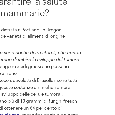
rantire la salute
e mammarie?
 dietista a Portland, in Oregon,
e varietà di alimenti di origine
tà sono ricche di fitosteroli, che hanno
torio di inibire lo sviluppo del tumore
contengono acidi grassi che possono
e al seno.
ccoli, cavoletti di Bruxelles sono tutti
i; queste sostanze chimiche sembra
o sviluppo delle cellule tumorali.
no più di 10 grammi di funghi freschi
di ottenere un 64 per cento di
o al seno
, secondo uno studio cinese