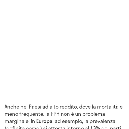
Anche nei Paesi ad alto reddito, dove la mortalità è
meno frequente, la PPH non è un problema
marginale: in
Europa
, ad esempio, la prevalenza
(definita come ) si attesta intorno al
13%
dei parti.