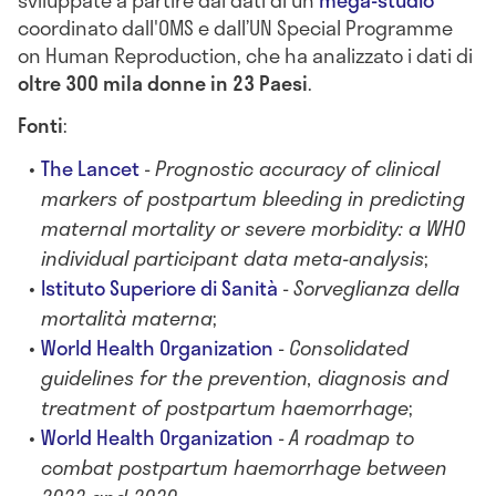
sviluppate a partire dai dati di un
mega-studio
coordinato dall'OMS e dall’UN Special Programme
on Human Reproduction, che ha analizzato i dati di
oltre 300 mila donne in 23 Paesi
.
Fonti
:
The Lancet
-
Prognostic accuracy of clinical
markers of postpartum bleeding in predicting
maternal mortality or severe morbidity: a WHO
individual participant data meta-analysis
;
Istituto Superiore di Sanità
-
Sorveglianza della
mortalità materna
;
World Health Organization
-
Consolidated
guidelines for the prevention, diagnosis and
treatment of postpartum haemorrhage
;
World Health Organization
-
A roadmap to
combat postpartum haemorrhage between