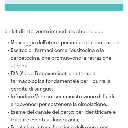
Un kit di intervento immediato che include:
M
assaggio dell’utero: per indurre la contrazione;
O
ssitocici: farmaci come l'ossitocina o la
carbetocina, che promuovono la retrazione
uterina;
T
XA (Acido
T
ranexamico): una terapia
farmacologica fondamentale per ridurre la
perdita di sangue;
I
nfundere
V
enoso: somministrazione di fluidi
endovenosi per sostenere la circolazione.
E
same del canale del parto: per identificare e
trattare eventuali lacerazioni;
E
scalation: intensificazione delle cure, con