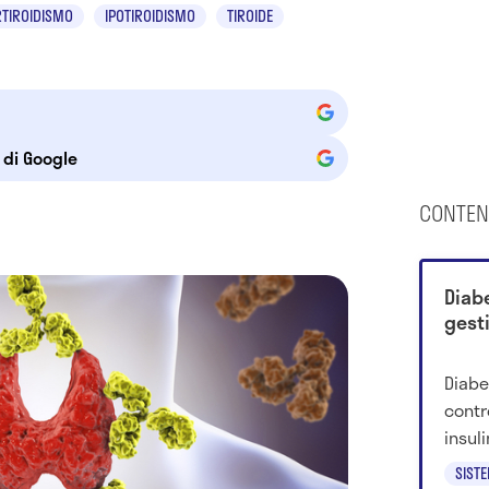
RTIROIDISMO
IPOTIROIDISMO
TIROIDE
e di Google
CONTEN
Diab
gesti
Diabe
contr
insul
duran
SIST