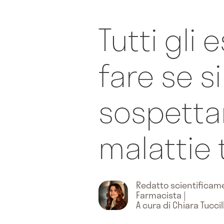
Tutti gli
fare se si
sospett
malattie 
Redatto scientifica
Farmacista
|
A cura di Chiara Tuccill