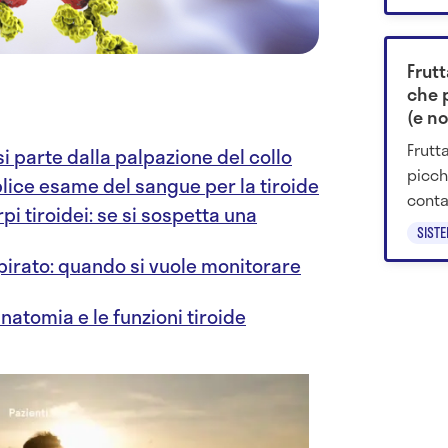
Frutt
che 
(e no
Frutt
si parte dalla palpazione del collo
picch
lice esame del sangue per la tiroide
conta
i tiroidei: se si sospetta una
abbin
SIST
momen
pirato: quando si vuole monitorare
’anatomia e le funzioni tiroide