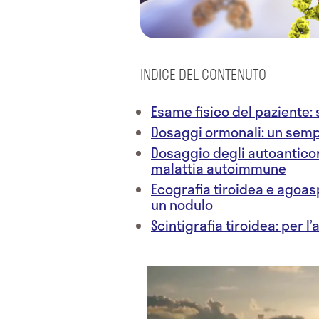
INDICE DEL CONTENUTO
Esame fisico del paziente: 
Dosaggi ormonali: un semp
Dosaggio degli autoanticorp
malattia autoimmune
Ecografia tiroidea e agoas
un nodulo
Scintigrafia tiroidea: per l