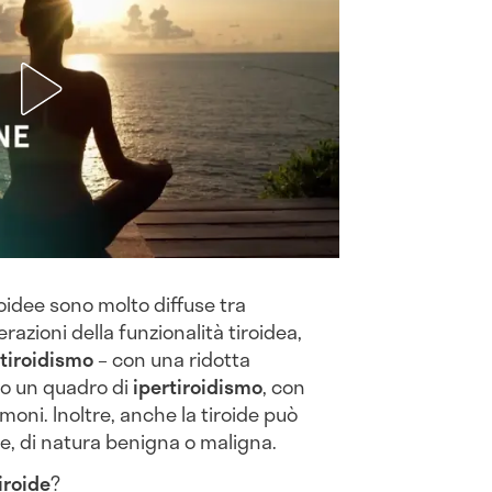
oidee sono molto diffuse tra
razioni della funzionalità tiroidea,
tiroidismo
– con una ridotta
 o un quadro di
ipertiroidismo
, con
oni. Inoltre, anche la tiroide può
e, di natura benigna o maligna.
iroide
?