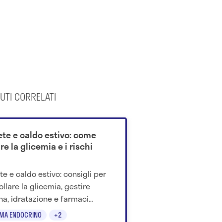
UTI CORRELATI
ete e caldo estivo: come
re la glicemia e i rischi
te e caldo estivo: consigli per
ollare la glicemia, gestire
ina, idratazione e farmaci
te le alte temperature.
EMA ENDOCRINO
+2