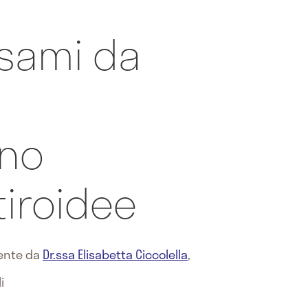
 esami da
ano
tiroidee
mente da
Dr.ssa Elisabetta Ciccolella
,
i