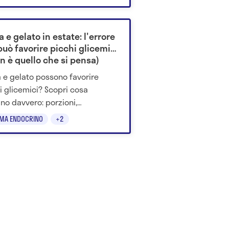
a e gelato in estate: l'errore
può favorire picchi glicemici
n è quello che si pensa)
a e gelato possono favorire
i glicemici? Scopri cosa
no davvero: porzioni,
amenti, indice glicemico e
EMA ENDOCRINO
+2
to della giornata.