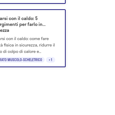
rsi biologici comuni.
arsi con il caldo: 5
rgimenti per farlo in
rezza
arsi con il caldo: come fare
tà fisica in sicurezza, ridurre il
io di colpo di calore e
ggere l'organismo dalle alte
RATO MUSCOLO-SCHELETRICO
+1
rature.