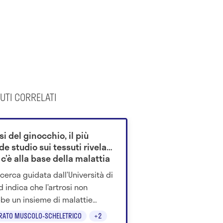
UTI CORRELATI
si del ginocchio, il più
e studio sui tessuti rivela
c’è alla base della malattia
icerca guidata dall’Università di
d indica che l’artrosi non
be un insieme di malattie
se, ma una condizione con
RATO MUSCOLO-SCHELETRICO
+2