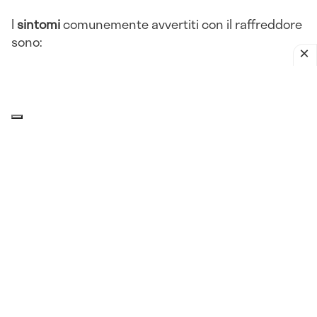
I
sintomi
comunemente avvertiti con il raffreddore
sono:
Rinorrea
Congestione nasale
Starnuti
Tosse
Mal di gola
Raucedine
Mal di testa
Affaticamento
Febbre
Ingrossamento dei
linfonodi
cervicali.
Cause del raffreddore in