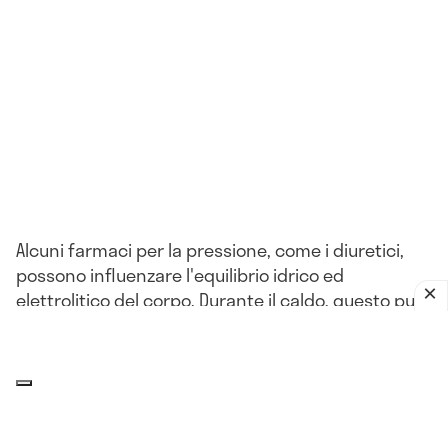
Alcuni farmaci per la pressione, come i diuretici,
possono influenzare l'equilibrio idrico ed
elettrolitico del corpo. Durante il caldo, questo può
portare a problemi come la disidratazione o
l'ipotensione.
L'impatto del clima sulla pressione
arteriosa: che relazione c'è?