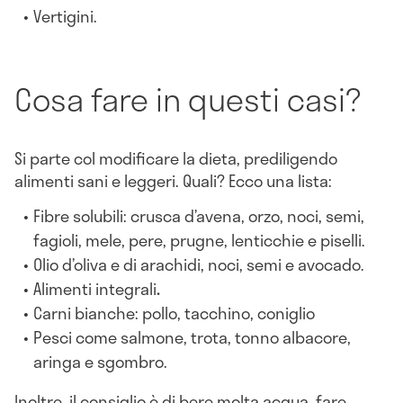
Vertigini
.
Cosa fare in questi casi?
Si parte col modificare la dieta, prediligendo
alimenti sani e leggeri. Quali? Ecco una lista:
Fibre solubili
: crusca d’avena, orzo, noci, semi,
fagioli, mele, pere, prugne, lenticchie e piselli.
Olio d’oliva
e di arachidi, noci, semi e avocado.
Alimenti integrali
.
Carni bianche
: pollo, tacchino, coniglio
Pesci
come salmone, trota, tonno albacore,
aringa e sgombro.
Inoltre, il consiglio è di bere molta acqua, fare