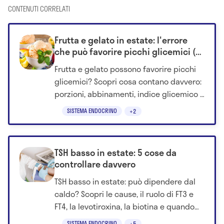
CONTENUTI CORRELATI
Frutta e gelato in estate: l'errore
che può favorire picchi glicemici (e
non è quello che si pensa)
Frutta e gelato possono favorire picchi
glicemici? Scopri cosa contano davvero:
porzioni, abbinamenti, indice glicemico e
momento della giornata.
SISTEMA ENDOCRINO
+2
TSH basso in estate: 5 cose da
controllare davvero
TSH basso in estate: può dipendere dal
caldo? Scopri le cause, il ruolo di FT3 e
FT4, la levotiroxina, la biotina e quando
consultare il medico.
SISTEMA ENDOCRINO
+5