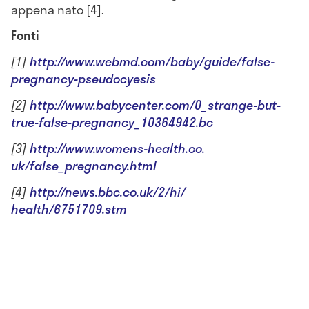
appena nato [4].
Fonti
[1]
http://www.webmd.com/baby/
guide/false-
pregnancy-
pseudocyesis
[2]
http://www.babycenter.com/0_
strange-but-
true-false-
pregnancy_10364942.bc
[3]
http://www.womens-health.co.
uk/false_pregnancy.html
[4]
http://news.bbc.co.uk/2/hi/
health/6751709.stm