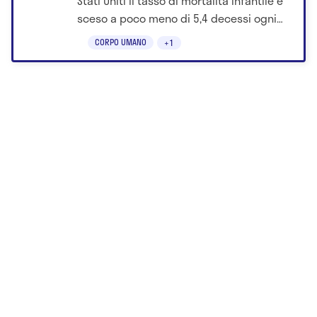
Stati Uniti il tasso di mortalità infantile è
sceso a poco meno di 5,4 decessi ogni
1.000 nati vivi. Scopri perchè.
CORPO UMANO
+1