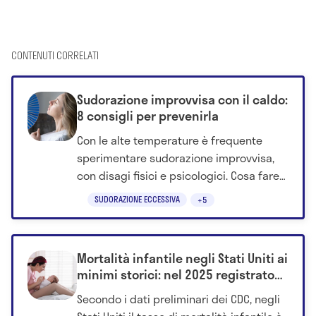
CONTENUTI CORRELATI
Sudorazione improvvisa con il caldo:
8 consigli per prevenirla
Con le alte temperature è frequente
sperimentare sudorazione improvvisa,
con disagi fisici e psicologici. Cosa fare
per contrastarla? Scoprilo qui.
SUDORAZIONE ECCESSIVA
+5
Mortalità infantile negli Stati Uniti ai
minimi storici: nel 2025 registrato
un nuovo calo
Secondo i dati preliminari dei CDC, negli