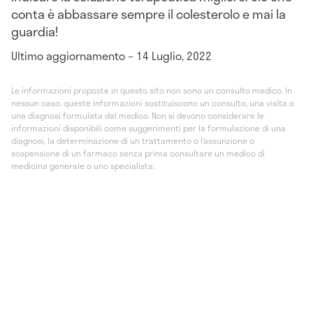
conta è abbassare sempre il colesterolo e mai la
guardia!
Ultimo aggiornamento – 14 Luglio, 2022
Le informazioni proposte in questo sito non sono un consulto medico. In
nessun caso, queste informazioni sostituiscono un consulto, una visita o
una diagnosi formulata dal medico. Non si devono considerare le
informazioni disponibili come suggerimenti per la formulazione di una
diagnosi, la determinazione di un trattamento o l’assunzione o
sospensione di un farmaco senza prima consultare un medico di
medicina generale o uno specialista.