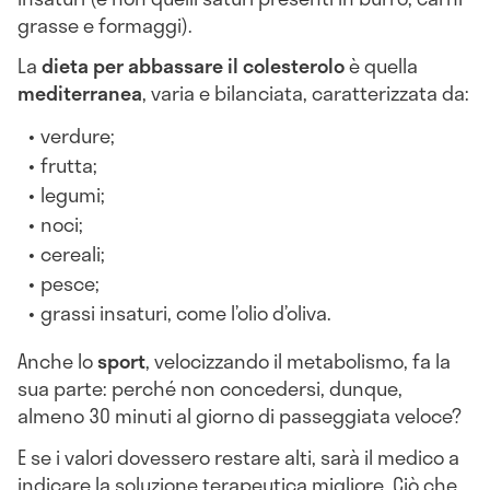
grasse e formaggi).
La
dieta per abbassare il colesterolo
è quella
mediterranea
, varia e bilanciata, caratterizzata da
:
verdure;
frutta;
legumi;
noci;
cereali;
pesce;
grassi insaturi, come l’olio d’oliva.
Anche lo
sport
, velocizzando il metabolismo, fa la
sua parte: perché non concedersi, dunque,
almeno 30 minuti al giorno di passeggiata veloce?
E se i valori dovessero restare alti, sarà il medico a
indicare la soluzione terapeutica migliore. Ciò che