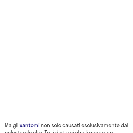
Ma gli
xantomi
non solo causati esclusivamente dal
colesterolo alto. Tra i disturbi che li generano