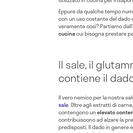
utilizzato in cucina per insapor
Eppure da qualche tempo nume
con un uso costante del dado 
veramente così? Partiamo dall’
cucina
cui bisogna prestare pa
Il sale, il gluta
contiene il dad
Il vero nemico per la nostra sa
sale
. Oltre agli estratti di carn
contengono un
elevato conten
contribuiscono ad alzare la pre
predisposti. Il dado in genere è