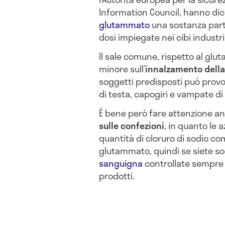
Information Council, hanno dic
glutammato
una sostanza part
dosi impiegate nei cibi industria
Il sale comune, rispetto al gl
minore sull’
innalzamento della
soggetti predisposti può provo
di testa, capogiri e vampate di
È bene però fare attenzione a
sulle confezioni
, in quanto le 
quantità di cloruro di sodio 
glutammato, quindi se siete so
sanguigna
controllate sempre 
prodotti.