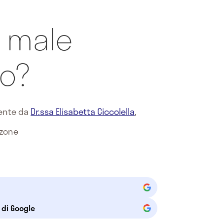
a male
o?
mente da
Dr.ssa Elisabetta Ciccolella
,
zzone
e di Google