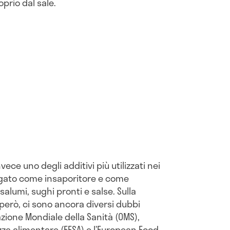
prio dal sale.
vece uno degli additivi più utilizzati nei
piegato come insaporitore e come
alumi, sughi pronti e salse. Sulla
però, ci sono ancora diversi dubbi
zione Mondiale della Sanità (OMS),
ezza alimentare (EFSA) e l’European Food