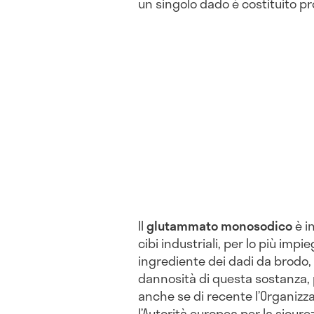
un singolo dado è costituito pro
Il
glutammato monosodico
è in
cibi industriali, per lo più im
ingrediente dei dadi da brodo, s
dannosità di questa sostanza, 
anche se di recente l’Organizza
l’Autorità europea per la sicur