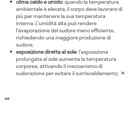
clima caldo e umido
: quando la temperatura
ambientale è elevata, il corpo deve lavorare di
più per mantenere la sua temperatura
interna. L'umidità alta può rendere
l'evaporazione del sudore meno efficiente,
richiedendo una maggiore produzione di
sudore;
esposizione diretta al sole
: l'esposizione
prolungata al sole aumenta la temperatura
corporea, attivando il meccanismo di
sudorazione per evitare il surriscaldamento;
abbigliamento inadeguato
: indossare abiti
pesanti o non traspiranti può ostacolare la
dissipazione del calore, portando a una
maggiore sudorazione.
Attività fisica