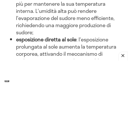
più per mantenere la sua temperatura
interna. L'umidità alta può rendere
l'evaporazione del sudore meno efficiente,
richiedendo una maggiore produzione di
sudore;
esposizione diretta al sole
: l'esposizione
prolungata al sole aumenta la temperatura
corporea, attivando il meccanismo di
sudorazione per evitare il surriscaldamento;
abbigliamento inadeguato
: indossare abiti
pesanti o non traspiranti può ostacolare la
dissipazione del calore, portando a una
maggiore sudorazione.
Attività fisica
esercizio intenso
: l'attività fisica aumenta la
produzione di calore corporeo. Per dissipare