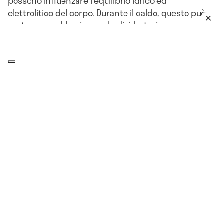
possono influenzare l'equilibrio idrico ed
elettrolitico del corpo. Durante il caldo, questo può
portare a problemi come la disidratazione o
l'ipotensione.
L'impatto del clima sulla pressione
arteriosa: che relazione c'è?
Il corpo, compresi i
vasi sanguigni
, può reagire a
improvvisi cambiamenti di umidità, pressione
atmosferica, più o meno nello stesso modo in cui
reagisce al freddo. Queste variazioni della
pressione sanguigna legate alle condizioni
atmosferiche sono più comuni nelle persone di 65
anni e più.
Vediamo quali sono gli effetti delle alte
temperature sulla pressione e perché con il caldo