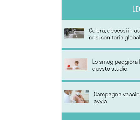
LE
Colera, decessi in 
crisi sanitaria globa
Lo smog peggiora la
questo studio
Campagna vaccinal
avvio