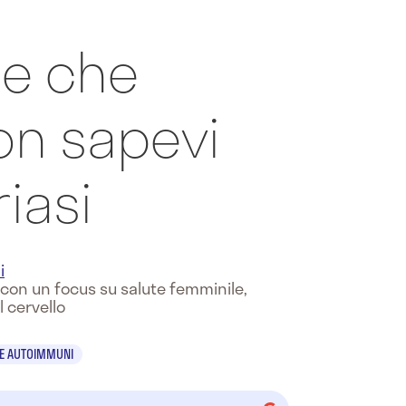
se che
on sapevi
riasi
i
e con un focus su salute femminile,
l cervello
IE AUTOIMMUNI