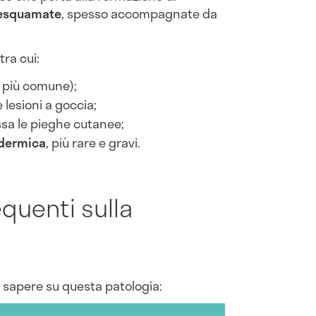
desquamate
, spesso accompagnate da
tra cui:
 più comune);
e lesioni a goccia;
ssa le pieghe cutanee;
odermica
, più rare e gravi.
quenti sulla
n sapere su questa patologia: