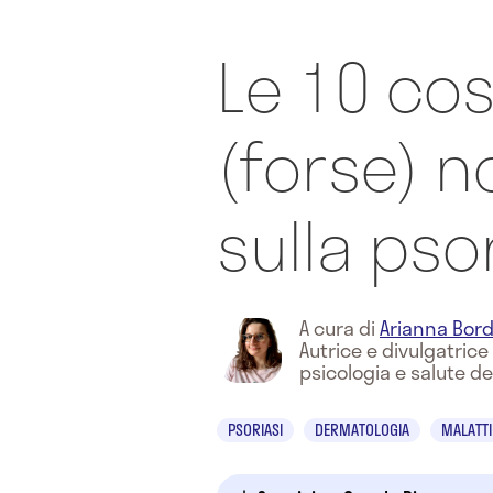
Le 10 co
(forse) n
sulla pso
A cura di
Arianna Bord
Autrice e divulgatric
psicologia e salute de
PSORIASI
DERMATOLOGIA
MALATT