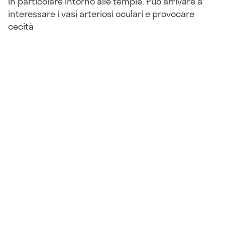
in particolare intorno alle tempie. Può arrivare a
interessare i vasi arteriosi oculari e provocare
cecità