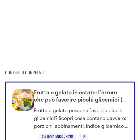
CONTENUTI CORRELATI
Frutta e gelato in estate: l'errore
che può favorire picchi glicemici (e
non è quello che si pensa)
Frutta e gelato possono favorire picchi
glicemici? Scopri cosa contano davvero:
porzioni, abbinamenti, indice glicemico e
momento della giornata.
SISTEMA ENDOCRINO
+2