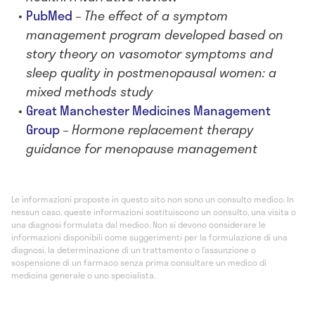
PubMed
–
The effect of a symptom
management program developed based on
story theory on vasomotor symptoms and
sleep quality in postmenopausal women: a
mixed methods study
Great Manchester Medicines Management
Group
–
Hormone replacement therapy
guidance for menopause management
Le informazioni proposte in questo sito non sono un consulto medico. In
nessun caso, queste informazioni sostituiscono un consulto, una visita o
una diagnosi formulata dal medico. Non si devono considerare le
informazioni disponibili come suggerimenti per la formulazione di una
diagnosi, la determinazione di un trattamento o l’assunzione o
sospensione di un farmaco senza prima consultare un medico di
medicina generale o uno specialista.