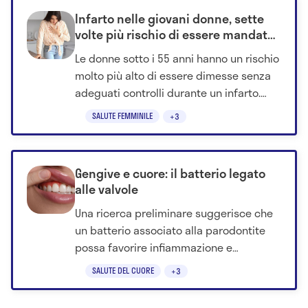
Infarto nelle giovani donne, sette
volte più rischio di essere mandate
a casa senza i giusti controlli
Le donne sotto i 55 anni hanno un rischio
molto più alto di essere dimesse senza
adeguati controlli durante un infarto.
Ecco perché i sintomi vengono ancora
SALUTE FEMMINILE
+3
sottovalutati.
Gengive e cuore: il batterio legato
alle valvole
Una ricerca preliminare suggerisce che
un batterio associato alla parodontite
possa favorire infiammazione e
accumulo di calcio nella valvola aortica.
SALUTE DEL CUORE
+3
Il dato è promettente, ma va confermato
negli esseri umani.