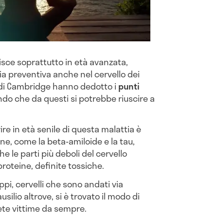
isce soprattutto in età avanzata,
ia preventiva anche nel cervello dei
si di Cambridge hanno dedotto i
punti
ndo che da questi si potrebbe riuscire a
frire in età senile di questa malattia è
ine, come la beta-amiloide e la tau,
e le parti più deboli del cervello
oteine, definite tossiche.
oppi, cervelli che sono andati via
usilio altrove, si è trovato il modo di
ete vittime da sempre.