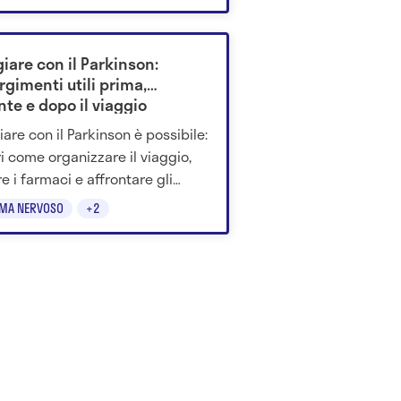
iare con il Parkinson:
gimenti utili prima,
te e dopo il viaggio
iare con il Parkinson è possibile:
i come organizzare il viaggio,
re i farmaci e affrontare gli
amenti in sicurezza.
EMA NERVOSO
+2