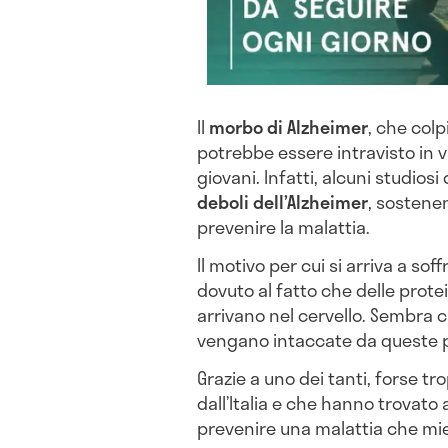
Il
morbo di Alzheimer
, che colp
potrebbe essere intravisto in v
giovani. Infatti, alcuni studio
deboli dell’Alzheimer
, sostene
prevenire la malattia.
Il motivo per cui si arriva a sof
dovuto al fatto che delle prote
arrivano nel cervello. Sembra ch
vengano intaccate da queste pr
Grazie a uno dei tanti, forse tr
dall’Italia e che hanno trovato a
prevenire una malattia che mi