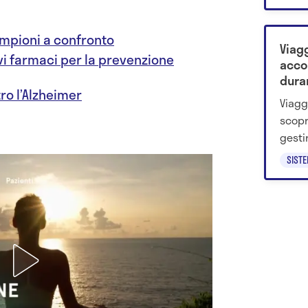
ampioni a confronto
Viagg
i farmaci per la prevenzione
accor
duran
tro l’Alzheimer
Viagg
scopr
gesti
spost
SIST