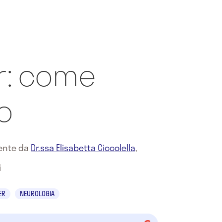
r: come
o
mente da
Dr.ssa Elisabetta Ciccolella
,
i
ER
NEUROLOGIA