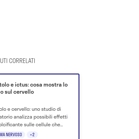
UTI CORRELATI
itolo e ictus: cosa mostra lo
o sul cervello
tolo e cervello: uno studio di
torio analizza possibili effetti
olcificante sulle cellule che
ggono i vasi cerebrali.
EMA NERVOSO
+2