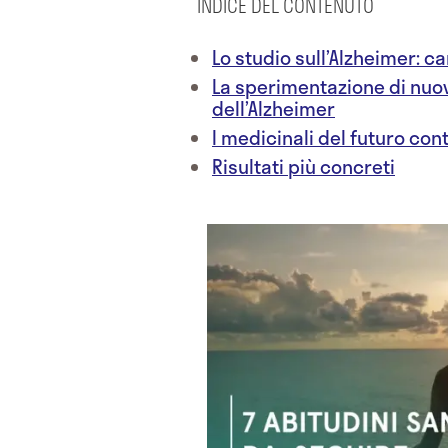
INDICE DEL CONTENUTO
Lo studio sull’Alzheimer: c
La sperimentazione di nuov
dell’Alzheimer
I medicinali del futuro con
Risultati più concreti