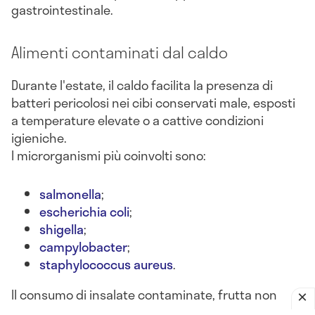
gastrointestinale.
Alimenti contaminati dal caldo
Durante l'estate, il caldo facilita la presenza di
batteri pericolosi nei cibi conservati male, esposti
a temperature elevate o a cattive condizioni
igieniche.
I microrganismi più coinvolti sono:
salmonella
;
escherichia coli
;
shigella
;
campylobacter
;
staphylococcus aureus
.
Il consumo di insalate contaminate, frutta non
lavata, latticini lasciati fuori frigo o alimenti crudi