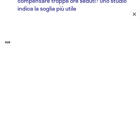
compensare troppe ore seduti? Uno studio
indica la soglia più utile
Un dettaglio spesso sottovalutato riguarda proprio
il
frigorifero portatile utilizzato in viaggio
. Il
ghiaccio a contatto diretto con la penna insulinica
può congelare il farmaco e comprometterne la
stabilità. Meglio utilizzare
contenitori refrigeranti
progettati per medicinali
, mantenendo l’insulina
lontana dal freddo estremo.